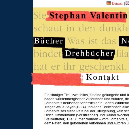
Deutsch
|
Bücher
N
Drehbücher
Kontakt
Ein sinniger Titel, zweifellos, für eine gelungene und
baden-württembergischen Autorinnen und Autoren, die 
Förderkreis deutscher Schriftsteller in Baden-Württe
Träger Walle Sayer (1994) und Anna Breitenbach alia
Förderkreises stand Pate bei der Titelgebung, kein sc
Ulrich Zimmermann (Vorsitzender) und Rainer Woche
Stellvertreter). Die Blumen wurden – vom Förderkreis,
dem Paten, den geförderten Autorinnen und Autoren u