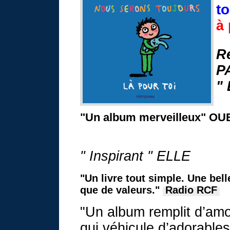
to
à 
R
P
" 
"Un album merveilleux" O
" Inspirant " ELLE
"Un livre tout simple. Une bel
que de valeurs."
Radio RCF
"Un album remplit d’amo
qui véhicule d’adorables 