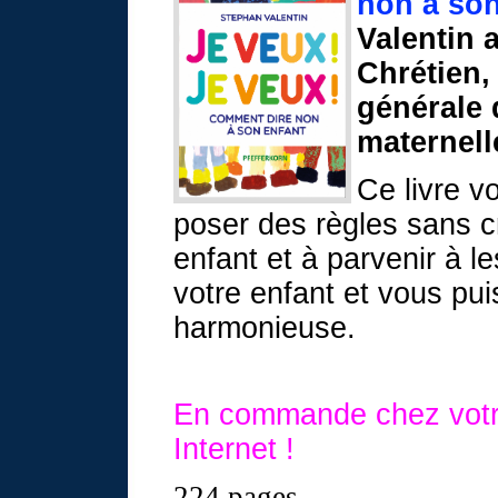
non à so
Valentin 
Chrétien,
général
maternell
Ce livre v
poser des règles sans c
enfant et à parvenir à l
votre enfant et vous pui
harmonieuse.
En commande chez votre 
Internet !
224 pages