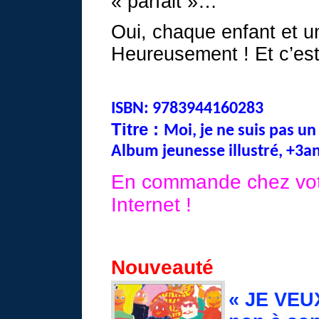
« parfait »…
Oui, chaque enfant et un
Heureusement ! Et c’est
ISBN: 9783944160283
Titre :
Moi, je ne suis pas u
Album jeunesse illustré, +3a
En commande chez votre
Internet !
Nouveauté
« JE VEU