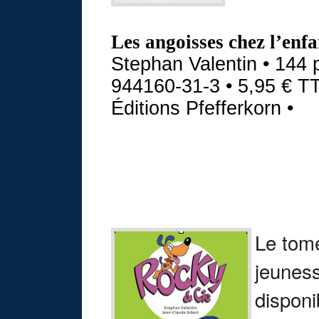
Les angoisses chez l’en
Stephan Valentin • 144 
944160-31-3 • 5,95
€
T
Éditions Pfefferkorn •
Le tome
jeuness
dispon