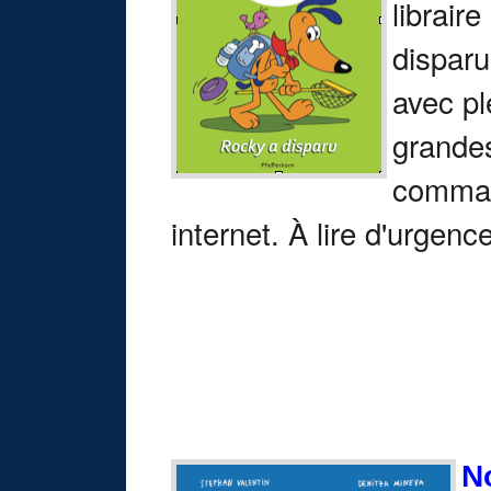
librair
disparu
avec pl
grande
command
internet. À lire d'urgenc
N