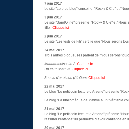
7 juin 2017
Le site "Lolo Le blog" conseille "Rocky & Cie" et "Nous
3 juin 2017
Le site "SandOline" présente "Rocky & Cie" et "Nous se
fille
:
Cliquez ici
2 juin 2017
Le site "Les tests de Fifi" certifie que "Nous serons tou
24 mai 2017
Trois autres blogueuses parlent de "Nous serons toujou
Maaademoisselle A.
Cliquez ici
Un et un font Six.
Cliquez ici
Boucle d'or et son p'tit Ours.
Cliquez ici
22 mai 2017
Le blog "Le petit coin lecture d'Arsene" présente "Roc
Le blog "La bibliothèque de Mathye a un "véritable cou
21 mai 2017
Le blog "Le petit coin lecture d'Arsene" présente "Nous
rassurer l’enfant et lui permettre d’avoir confiance en lu
20 mai 2017