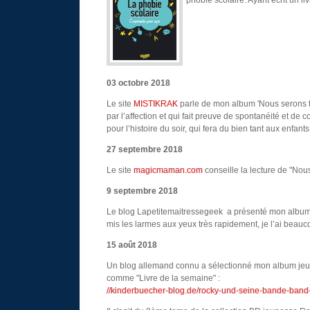
03
octobre 2018
Le site
MISTIKRAK
parle de mon album 'Nous serons tou
par l’affection et qui fait preuve de spontanéité et de
pour l’histoire du soir, qui fera du bien tant aux enfant
27
septembre 2018
Le site
magicmaman.com
conseille la lecture de "Nous
9 septembre 2018
Le blog Lapetitemaitressegeek a présenté mon album j
mis les larmes aux yeux très rapidement, je l’ai beauco
15 août 2018
Un blog allemand connu a sélectionné mon album jeun
comme "Livre de la semaine" :
//kinderbuecher-blog.de/rocky-und-seine-bande-band