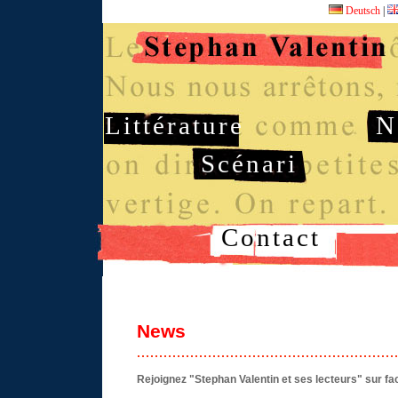
Deutsch
|
Littérature
N
Scénari
Contact
News
Rejoignez "Stephan Valentin et ses lecteurs" sur f