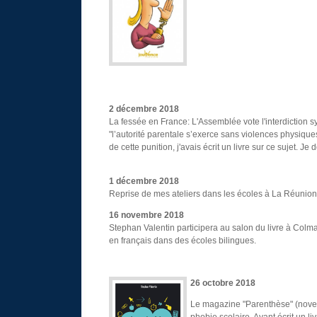
2
décembre 2018
La fessée en France: L'Assemblée vote l'interdiction sy
"l’autorité parentale s’exerce sans violences physique
de cette punition, j'avais écrit un livre sur ce sujet.
1
décembre 2018
Reprise de mes ateliers dans les écoles à La Réunion
16
novembre 2018
Stephan Valentin participera au salon du livre à Colm
en français dans des écoles bilingues.
26
octobre 2018
Le magazine "Parenthèse" (novem
phobie scolaire. Ayant écrit un liv