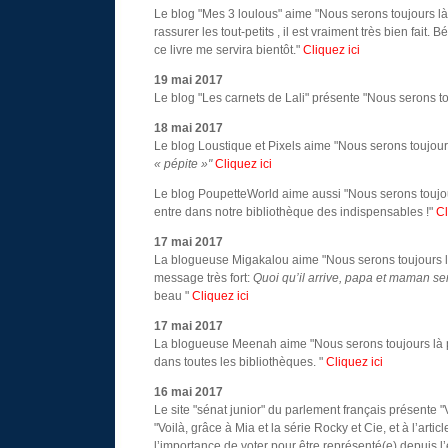
Le blog "Mes 3 loulous" aime "Nous serons toujours là 
rassurer les tout-petits , il est vraiment très bien fa
ce livre me servira bientôt."
Cliquez ici
19 mai 2017
Le blog "Les carnets de Lali" présente "Nous serons tou
18 mai 2017
Le blog Loustique et Pixels aime "Nous serons toujours
« pépite »"
Cliquez ici
Le blog PoupetteWorld aime aussi "Nous serons toujour
entre dans notre bibliothèque des indispensables !"
Cl
17 mai 2017
La blogueuse Migakalou aime "Nous serons toujours là po
message très fort:
Quoi qu’il arrive, papa et maman ser
beau "
Cliquez ici
17 mai 2017
La blogueuse Meenah aime "Nous serons toujours là pou
dans toutes les bibliothèques. "
Cliquez ici
16 mai 2017
Le site "sénat junior" du parlement français présente "
"Voilà, grâce à Mia et la série Rocky et Cie, et à l’artic
l’importance de voter pour être représenté(e) depuis l’