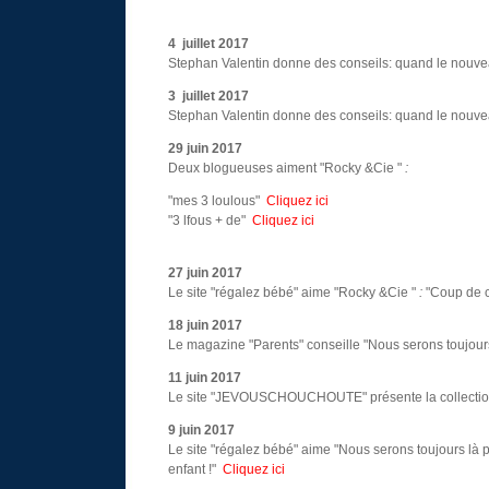
4 juillet 2017
Stephan Valentin donne des conseils: quand le nouvea
3 juillet 2017
Stephan Valentin donne des conseils: quand le nouvea
29 juin 2017
Deux blogueuses aiment "Rocky &Cie "
:
"mes 3 loulous"
Cliquez ici
"3 lfous + de"
Cliquez ici
27 juin 2017
Le site "régalez bébé" aime "Rocky &Cie "
:
"Coup de c
18 juin 2017
Le magazine "Parents" conseille "Nous serons toujours
11 juin 2017
Le site "JEVOUSCHOUCHOUTE" présente la collection
9 juin 2017
Le site "régalez bébé" aime "Nous serons toujours là p
enfant !"
Cliquez ici