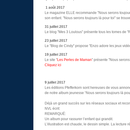
1 août 2017
Le magazine ELLE recommande "Nous serons toujours là p
son enfant. "Nous serons toujours là pour toi" se trouv
31 juillet 2017
Le blog "Mes 3 Loulous" présente tous les tomes de "
23 juillet 2017
Le "Blog de Cindy" propose "Enzo adore les jeux vid
19 juillet 2017
Le site "
Les Perles de Maman
" présente "Nous serons 
Cliquez ici
9 juillet 2017
Les éditions Pfefferkorn sont hereuses de vous annonce
de notre album jeunesse “Nous serons toujours là pour 
Déjà un grand succès sur les réseaux sociaux et re
NVL écrit:
REMARQUÉ:
Un album pour rassurer l’enfant qui grandit.
L’illustration est chaude, le dessin simple. La lecture 