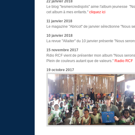
22 janvier 2018
Le blog "lesmercredisjolis" aime l'album jeunesse "Nou
cet album à mes enfants."
cliquez ici
11 janvier 2018
Le magazine "Abricot" de janvier sélectionne "Nous ser
10 janvier 2018
La revue "Allaiter" du 10 janvier présente "Nous serons 
15 novembre 2017
Rdio RCF vient de présenter mon album "Nous serons to
Plein de couleurs autant que de valeurs."
Radio RCF
19 octobre 2017