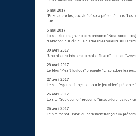
6 mai 2017
"Enzo adore les jeux vidéo" sera présenté dans "Les m
18h.
5 mai 2017
Le site kids-magazine.com présente "Nous serons toujo
d’affection qui véhicule d’adorables valeurs sur la fami
30 avril 2017
"Une histoire très simple mais efficace" - Le site "ww
28 avril 2017
Le blog "Mes 3 loulous" présente "Enzo adore les jeux
27 avril 2017
Le site "Agence française pour le jeu vidéo" présente 
26 avril 2017
Le site "Geek Junior" présente "Enzo adore les jeux vi
25 avril 2017
Le site "sénat junior" du parlement français va présen