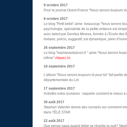
9 octobre 2017
Pour le journal Ouest-France "Nous serons toujours là 
8 octobre 2017
Le blog "Petit bébé" aime beaucoup "Nous serons toujou
psychologie, spécialiste de la petite enfance est simple,
avec talent par Denitza Mineva, formée à l’Ecole des B
linéaire, précis, suggestif, est dynamique, plein d’hu
26 septembre 2017
Le blog "mamanaubalcon.fr " aime "Nous serons toujou
infinie"
cliquez ici
18 septembre 2017
L'album "Nous serons toujours là pour toi" fait partie 
départementale du Lot
17 septembre 2017
Activités extra-scolaires : laquelle convient le mieux
30 août 2017
Stephan Valentin donne des conseils sur comment mie
dans TÉLÉ STAR.
22 août 2017
Que pense papa quand bébé se réveille la nuit? Steph