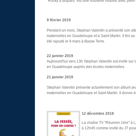
"Rocky a disparu" est une nouvelle histoire avec ple
9 février 2019
Pendant un mois, Stephan Valentin a présenté son alb
maternelles en Guadeloupe et à Saint Martin. Il fini s
été rajouté le 9 mars à Basse Terre.
22 janvier 2019
Aujhourd'hui vers 13h Stephan Valentin est invité sur
en Guadeloupe auprès des écoles maternelles.
21
janvier 2019
Stephan Valentin présente actuellement son album jeu
maternelles en Guadeloupe et Saint Martin. Il donne é
12
décembre 2018
La chaîne TV "Réunion 1ère"
à L
à 12h45 comme invité du JT pour 