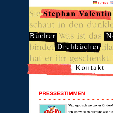
Deutsch
|
Bücher
N
Drehbücher
Kontakt
PRESSESTIMMEN
“Pädagogisch wertvoller Kinder
“Ich war wirklich erstaunt, wie p