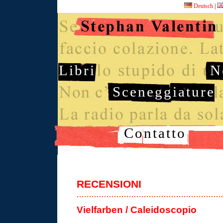
Deutsch
|
Libri
N
Sceneggiature
Contatto
RECENSIONI
Vielfarben / Caleidoscopio